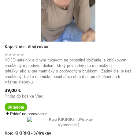
Kojo Nude - dlhý rukáv
KOJO nátelník s dlhým rukávom na pohodlné dojčenie, s oblúkovým
predĺženým predným dielom, ktorý je vhodný pre mamičky aj
tehuľky, ako aj pre mamičky s popôrodným bruškom. Zadný diel je tiež
predĺžený, takže mamičke neodhaľuje chrbát pri predkláňaní sa k
Vášmu dieťatku.
39,00 €
Pridať do košíka
Viac
Skladom
Pridať na porovnanie
Vypredané
}
Kojo KIKIRIKI - 3/4rukáv