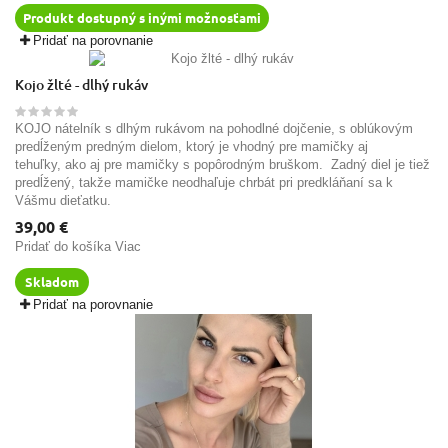
Produkt dostupný s inými možnosťami
Pridať na porovnanie
Kojo žlté - dlhý rukáv
KOJO nátelník s dlhým rukávom na pohodlné dojčenie, s oblúkovým
predĺženým predným dielom, ktorý je vhodný pre mamičky aj
tehuľky, ako aj pre mamičky s popôrodným bruškom. Zadný diel je tiež
predĺžený, takže mamičke neodhaľuje chrbát pri predkláňaní sa k
Vášmu dieťatku.
39,00 €
Pridať do košíka
Viac
Skladom
Pridať na porovnanie