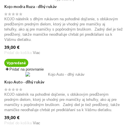
Kojo modra Ruza - dlhý rukáv
KOJO nátelník s dlhým rukávom na pohodlné dojčenie, s oblúkovým
predĺženým predným dielom, ktorý je vhodný pre mamičky aj
tehuľky, ako aj pre mamičky s popôrodným bruškom. Zadný diel je tiež
predĺžený, takže mamičke neodhaľuje chrbát pri predkláňaní sa k
Vášmu dieťatku.
39,00 €
Pridať do košíka
Viac
Vypredané
Pridať na porovnanie
Kojo Auto - dlhý rukáv
KOJO nátelník na pohodlné dojčenie, s oblúkovým predĺženým
predným dielom, ktorý je vhodný pre mamičky aj tehuľky, ako aj pre
mamičky s popôrodným bruškom. Zadný diel je tiež predĺžený, takže
mamičke neodhaľuje chrbát pri predkláňaní sa k Vášmu dieťatku.
39,00 €
Pridať do košíka
Viac