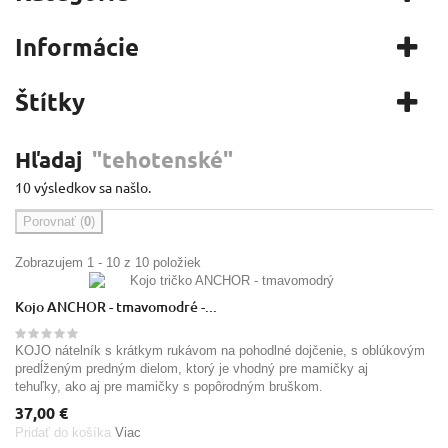
Informácie
Štítky
Hľadaj
"tehotenské"
10 výsledkov sa našlo.
Porovnať (
0
)
Zobrazujem 1 - 10 z 10 položiek
Kojo ANCHOR - tmavomodré -...
KOJO nátelník s krátkym rukávom na pohodlné dojčenie, s oblúkovým
predĺženým predným dielom, ktorý je vhodný pre mamičky aj
tehuľky, ako aj pre mamičky s popôrodným bruškom.
37,00 €
Pridať do košíka
Viac