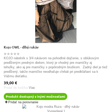
Kojo OWL - dlhý rukáv
KOJO nátelník s 3/4 rukávom na pohodlné dojčenie, s oblúkovým
predĺženým predným dielom, ktorý je vhodný pre mamičky aj
tehuľky, ako aj pre mamičky s popôrodným bruškom. Zadný diel je tiež
predĺžený, takže mamičke neodhaľuje chrbát pri predkláňaní sa k
Vášmu dieťatku.
39,00 €
Pridať do košíka
Viac
Produkt dostupný s inými možnosťami
Pridať na porovnanie
Vypredané
}