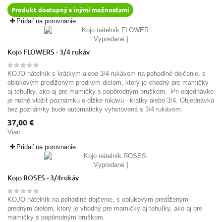
Produkt dostupný s inými možnosťami
Pridať na porovnanie
Vypredané
}
Kojo FLOWERS - 3/4 rukáv
KOJO nátelník s krátkym alebo 3/4 rukávom na pohodlné dojčenie, s
oblúkovým predĺženým predným dielom, ktorý je vhodný pre mamičky
aj tehuľky, ako aj pre mamičky s popôrodným bruškom. Pri objednávke
je nutné vložiť poznámku o dĺžke rukávu - krátky alebo 3/4. Objednávka
bez poznámky bude automaticky vyhotovená s 3/4 rukávom.
37,00 €
Viac
Pridať na porovnanie
Vypredané
}
Kojo ROSES - 3/4rukáv
KOJO nátelník na pohodlné dojčenie, s oblúkovým predĺženým
predným dielom, ktorý je vhodný pre mamičky aj tehuľky, ako aj pre
mamičky s popôrodným bruškom.