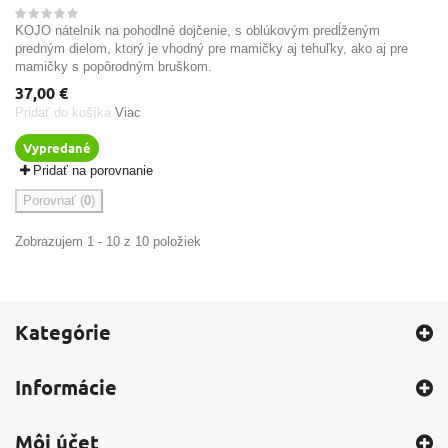
KOJO nátelník na pohodlné dojčenie, s oblúkovým predĺženým
predným dielom, ktorý je vhodný pre mamičky aj tehuľky, ako aj pre
mamičky s popôrodným bruškom.
37,00 €
Pridať do košíka
Viac
Vypredané
Pridať na porovnanie
Porovnať (
0
)
Zobrazujem 1 - 10 z 10 položiek
Kategórie
Informácie
Môj účet