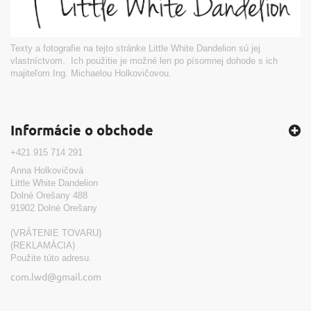
Texty a fotografie na tejto stránke Little White Dandelion sú jej
vlastníctvom. Ich použitie je možné len po písomnej dohode s ich
majiteľom Ing. Michaelou Holkovičovou.
Informácie o obchode
+421 915 714 291
Anna Holkovičová
Little White Dandelion
Dolné Orešany 488
91902 Dolné Orešany
(VRÁTENIE TOVARU)
(REKLAMÁCIA)
Použite túto adresu.
com.lwd@gmail.com