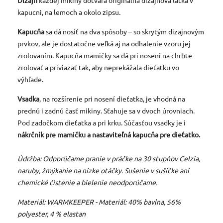
Dizajn
každej mikiny dotvára originálna dizajnová látka v
kapucni, na lemoch a okolo zipsu.
Kapucňa
sa dá nosiť na dva spôsoby – so skrytým dizajnovým
prvkov, ale je dostatočne veľká aj na odhalenie vzoru jej
zrolovaním. Kapucňa mamičky sa dá pri nosení na chrbte
zrolovať a priviazať tak, aby neprekážala dieťatku vo
výhľade.
Vsadka
, na rozšírenie pri nosení dieťatka, je vhodná na
prednú i zadnú časť mikiny. Sťahuje sa v dvoch úrovniach.
Pod zadočkom dieťatka a pri krku. Súčasťou vsadky je i
nákrčník pre mamičku a nastaviteľná kapucňa pre dieťatko.
Údržba: Odporúčame pranie v práčke na 30 stupňov Celzia,
naruby, žmýkanie na nízke otáčky. Sušenie v sušičke ani
chemické čistenie a bielenie neodporúčame.
Materiál: WARMKEEPER -
Materiál:
40% bavlna, 56%
polyester, 4
%
elastan