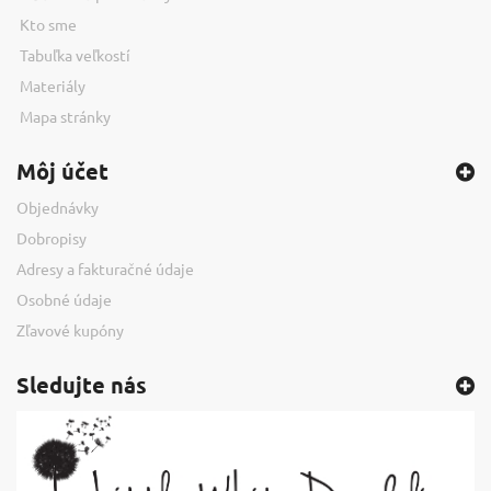
Kto sme
Tabuľka veľkostí
Materiály
Mapa stránky
Môj účet
Objednávky
Dobropisy
Adresy a fakturačné údaje
Osobné údaje
Zľavové kupóny
Sledujte nás