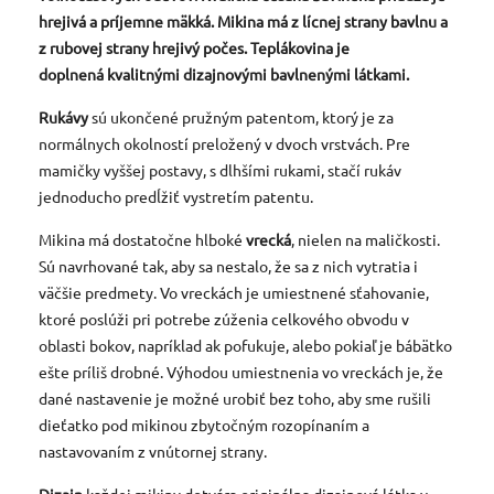
hrejivá a príjemne mäkká. Mikina má z lícnej strany bavlnu a
z rubovej strany hrejivý počes. Teplákovina je
doplnená kvalitnými dizajnovými bavlnenými látkami.
Rukávy
sú ukončené pružným patentom, ktorý je za
normálnych okolností preložený v dvoch vrstvách. Pre
mamičky vyššej postavy, s dlhšími rukami, stačí rukáv
jednoducho predĺžiť vystretím patentu.
Mikina má dostatočne hlboké
vrecká
, nielen na maličkosti.
Sú navrhované tak, aby sa nestalo, že sa z nich vytratia i
väčšie predmety. Vo vreckách je umiestnené sťahovanie,
ktoré poslúži pri potrebe zúženia celkového obvodu v
oblasti bokov, napríklad ak pofukuje, alebo pokiaľ je bábätko
ešte príliš drobné. Výhodou umiestnenia vo vreckách je, že
dané nastavenie je možné urobiť bez toho, aby sme rušili
dieťatko pod mikinou zbytočným rozopínaním a
nastavovaním z vnútornej strany.