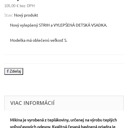
105,00 €
bez DPH
Stav:
Nový produkt
Nový vylepšený STRIH a VYLEPŠENÁ DETSKÁ VSADKA.
Modelka má oblečenú veľkosť S.
Zdieľaj
VIAC INFORMÁCIÍ
Mikina je vyrobená z teplákoviny, určenej na výrobu teplých
voľnočasových odevov. Kvalitná česaná bavlnená priadza je