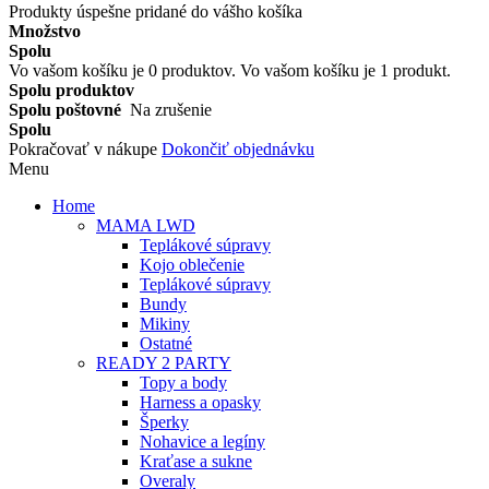
Produkty úspešne pridané do vášho košíka
Množstvo
Spolu
Vo vašom košíku je
0
produktov.
Vo vašom košíku je 1 produkt.
Spolu produktov
Spolu poštovné
Na zrušenie
Spolu
Pokračovať v nákupe
Dokončiť objednávku
Menu
Home
MAMA LWD
Teplákové súpravy
Kojo oblečenie
Teplákové súpravy
Bundy
Mikiny
Ostatné
READY 2 PARTY
Topy a body
Harness a opasky
Šperky
Nohavice a legíny
Kraťase a sukne
Overaly