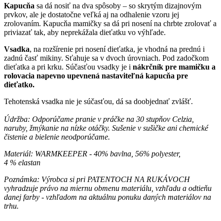
Kapucňa
sa dá nosiť na dva spôsoby – so skrytým dizajnovým
prvkov, ale je dostatočne veľká aj na odhalenie vzoru jej
zrolovaním. Kapucňa mamičky sa dá pri nosení na chrbte zrolovať a
priviazať tak, aby neprekážala dieťatku vo výhľade.
Vsadka
, na rozšírenie pri nosení dieťatka, je vhodná na prednú i
zadnú časť mikiny. Sťahuje sa v dvoch úrovniach. Pod zadočkom
dieťatka a pri krku. Súčasťou vsadky je i
nákrčník pre mamičku a
rolovacia napevno upevnená nastaviteľná kapucňa pre
dieťatko.
Tehotenská vsadka nie je súčasťou, dá sa doobjednať zvlášť.
Údržba: Odporúčame pranie v práčke na 30 stupňov Celzia,
naruby, žmýkanie na nízke otáčky. Sušenie v sušičke ani chemické
čistenie a bielenie neodporúčame.
Materiál: WARMKEEPER -
40% bavlna, 56% polyester,
4
%
elastan
Poznámka: Výrobca si pri PATENTOCH NA RUKÁVOCH
vyhradzuje právo na miernu obmenu materiálu, vzhľadu a odtieňu
danej farby - vzhľadom na aktuálnu ponuku daných materiálov na
trhu.