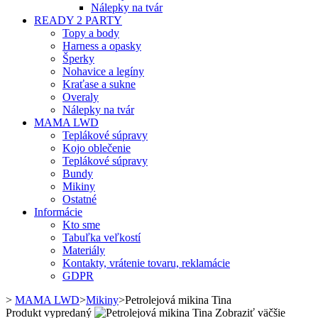
Nálepky na tvár
READY 2 PARTY
Topy a body
Harness a opasky
Šperky
Nohavice a legíny
Kraťase a sukne
Overaly
Nálepky na tvár
MAMA LWD
Teplákové súpravy
Kojo oblečenie
Teplákové súpravy
Bundy
Mikiny
Ostatné
Informácie
Kto sme
Tabuľka veľkostí
Materiály
Kontakty, vrátenie tovaru, reklamácie
GDPR
>
MAMA LWD
>
Mikiny
>
Petrolejová mikina Tina
Produkt vypredaný
Zobraziť väčšie