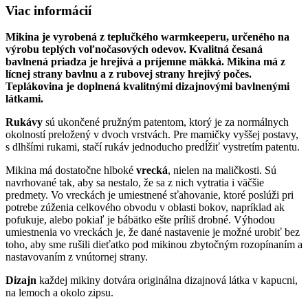
Viac informácií
Mikina je vyrobená z teplučkého warmkeeperu, určeného na
výrobu teplých voľnočasových odevov. Kvalitná česaná
bavlnená priadza je hrejivá a príjemne mäkká. Mikina má z
lícnej strany bavlnu a z rubovej strany hrejivý počes.
Teplákovina je doplnená kvalitnými dizajnovými bavlnenými
látkami.
Rukávy
sú ukončené pružným patentom, ktorý je za normálnych
okolností preložený v dvoch vrstvách. Pre mamičky vyššej postavy,
s dlhšími rukami, stačí rukáv jednoducho predĺžiť vystretím patentu.
Mikina má dostatočne hlboké
vrecká
, nielen na maličkosti. Sú
navrhované tak, aby sa nestalo, že sa z nich vytratia i väčšie
predmety. Vo vreckách je umiestnené sťahovanie, ktoré poslúži pri
potrebe zúženia celkového obvodu v oblasti bokov, napríklad ak
pofukuje, alebo pokiaľ je bábätko ešte príliš drobné. Výhodou
umiestnenia vo vreckách je, že dané nastavenie je možné urobiť bez
toho, aby sme rušili dieťatko pod mikinou zbytočným rozopínaním a
nastavovaním z vnútornej strany.
Dizajn
každej mikiny dotvára originálna dizajnová látka v kapucni,
na lemoch a okolo zipsu.