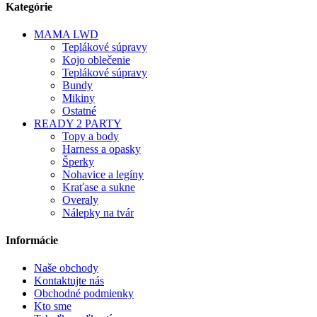
Kategórie
MAMA LWD
Teplákové súpravy
Kojo oblečenie
Teplákové súpravy
Bundy
Mikiny
Ostatné
READY 2 PARTY
Topy a body
Harness a opasky
Šperky
Nohavice a legíny
Kraťase a sukne
Overaly
Nálepky na tvár
Informácie
Naše obchody
Kontaktujte nás
Obchodné podmienky
Kto sme