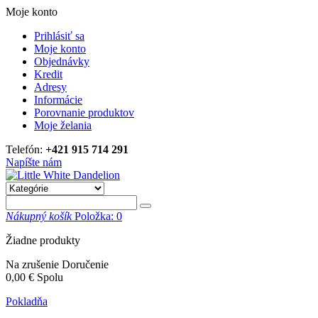
Moje konto
Prihlásiť sa
Moje konto
Objednávky
Kredit
Adresy
Informácie
Porovnanie produktov
Moje želania
Telefón:
+421 915 714 291
Napíšte nám
Nákupný košík
Položka:
0
Žiadne produkty
Na zrušenie
Doručenie
0,00 €
Spolu
Pokladňa